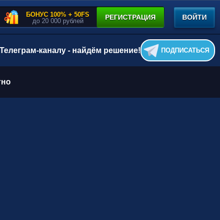
БОНУС 100% + 50FS
РЕГИСТРАЦИЯ
ВОЙТИ
до 20 000 рублей
Телеграм-каналу - найдём решение!
ПОДПИСАТЬСЯ
тно