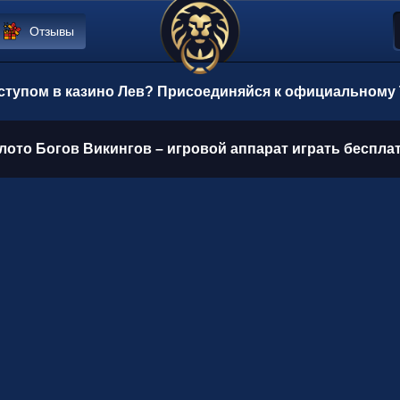
Отзывы
ступом в казино Лев? Присоединяйся к официальному 
лото Богов Викингов – игровой аппарат играть беспла